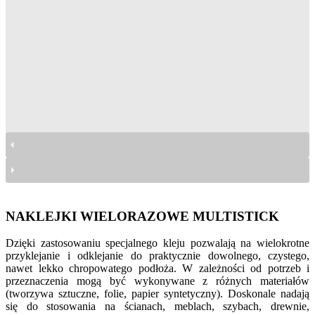
naklejki Multistick wielorazowe
naklejki Multistick wielorazowe
naklejki Multistick wielorazowe
naklejki Multistick wielorazowe
naklejki Multistick wielorazowe
naklejki Multistick wielorazowe
NAKLEJKI WIELORAZOWE MULTISTICK
Dzięki zastosowaniu specjalnego kleju pozwalają na wielokrotne
przyklejanie i odklejanie do praktycznie dowolnego, czystego,
nawet lekko chropowatego podłoża. W zależności od potrzeb i
przeznaczenia mogą być wykonywane z różnych materiałów
(tworzywa sztuczne, folie, papier syntetyczny). Doskonale nadają
się do stosowania na ścianach, meblach, szybach, drewnie,