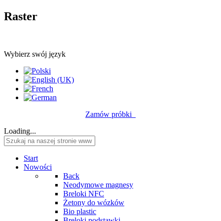
Raster
Wybierz swój język
Zamów próbki
Loading...
Start
Nowości
Back
Neodymowe magnesy
Breloki NFC
Żetony do wózków
Bio plastic
Breloki podstawki