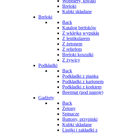
Wobblery, kiwaki
Breloki
Kubki składane
Breloki
Back
Katalog breloków
Z wklejką wypukłą
Z lentikularem
Z żetonem
Z reliefem
Breloki koszulki
Z żywicy
Podkładki
Back
Podkładki z pianką
Podkładki z kartonem
Podkładki z korkiem
Beermat (pod napoje)
Gadżety
Back
Żetony
Spinacze
Buttony, przypinki
Kubki składane
Linijki i zakładki z