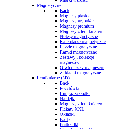
Miarki wzrostu
Magnetyczne
Back
Magnesy płaskie
Magnesy wypukłe
Magnesy premium
Magnesy z lentikularem
Notesy magnetyczne
Kalendarze magnetyczne
Puzzle magnetyczne
Ramki magnetyczne
Zestawy i kolekcje
magnesów
Otwieracze z magnesem
Zakładki magnetyczne
Lentikularne (3D)
Back
Pocztówki
Linijki, zakładki
Naklejki
Magnesy z lentikularem
Plakaty XXL
Okładki
Karty
Podkładki