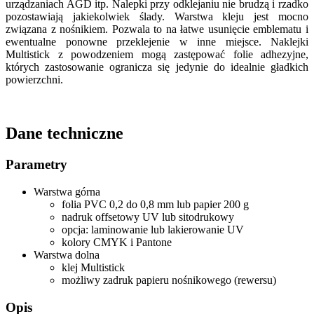
urządzaniach AGD itp. Nalepki przy odklejaniu nie brudzą i rzadko
pozostawiają jakiekolwiek ślady. Warstwa kleju jest mocno
związana z nośnikiem. Pozwala to na łatwe usunięcie emblematu i
ewentualne ponowne przeklejenie w inne miejsce. Naklejki
Multistick z powodzeniem mogą zastępować folie adhezyjne,
których zastosowanie ogranicza się jedynie do idealnie gładkich
powierzchni.
Dane techniczne
Parametry
Warstwa górna
folia PVC 0,2 do 0,8 mm lub papier 200 g
nadruk offsetowy UV lub sitodrukowy
opcja: laminowanie lub lakierowanie UV
kolory CMYK i Pantone
Warstwa dolna
klej Multistick
możliwy zadruk papieru nośnikowego (rewersu)
Opis