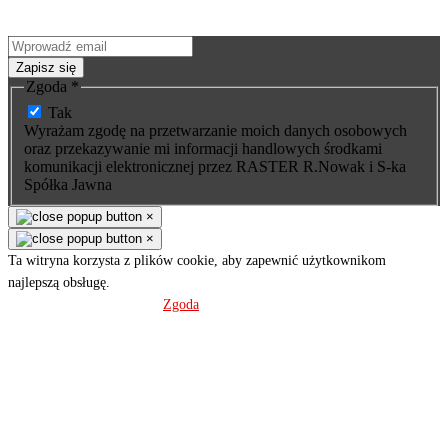
produktów. Nie ominie Cię żadna okazja - wyjątkowe promocje na
nasze wyroby wysyłamy tylko subskrybentom.
Zapisz się
Zgoda
*
Tak
Wyrażam zgodę na przetwarzanie moich danych osobowych
oraz przekazywanie mi informacji handlowych środkami
komunikacji elektronicznej przez RASTER R.Nowak i S-ka
Spółka Jawna
×
×
Ta witryna korzysta z plików cookie, aby zapewnić użytkownikom
najlepszą obsługę.
Polityka prywatności
Zgoda