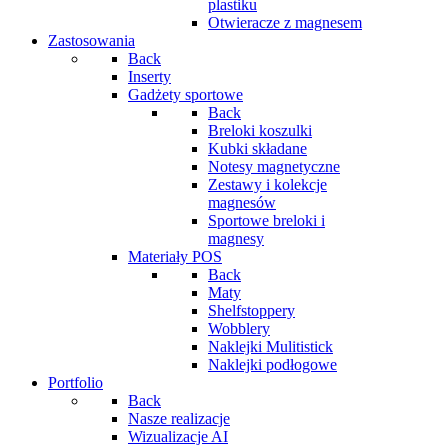
plastiku
Otwieracze z magnesem
Zastosowania
Back
Inserty
Gadżety sportowe
Back
Breloki koszulki
Kubki składane
Notesy magnetyczne
Zestawy i kolekcje
magnesów
Sportowe breloki i
magnesy
Materiały POS
Back
Maty
Shelfstoppery
Wobblery
Naklejki Mulitistick
Naklejki podłogowe
Portfolio
Back
Nasze realizacje
Wizualizacje AI