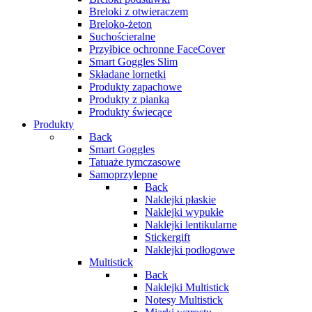
Breloki z otwieraczem
Breloko-żeton
Suchościeralne
Przyłbice ochronne FaceCover
Smart Goggles Slim
Składane lornetki
Produkty zapachowe
Produkty z pianką
Produkty świecące
Produkty
Back
Smart Goggles
Tatuaże tymczasowe
Samoprzylepne
Back
Naklejki płaskie
Naklejki wypukłe
Naklejki lentikularne
Stickergift
Naklejki podłogowe
Multistick
Back
Naklejki Multistick
Notesy Multistick