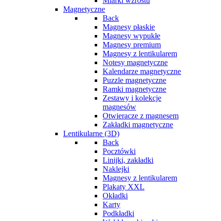
Miarki wzrostu
Magnetyczne
Back
Magnesy płaskie
Magnesy wypukłe
Magnesy premium
Magnesy z lentikularem
Notesy magnetyczne
Kalendarze magnetyczne
Puzzle magnetyczne
Ramki magnetyczne
Zestawy i kolekcje
magnesów
Otwieracze z magnesem
Zakładki magnetyczne
Lentikularne (3D)
Back
Pocztówki
Linijki, zakładki
Naklejki
Magnesy z lentikularem
Plakaty XXL
Okładki
Karty
Podkładki