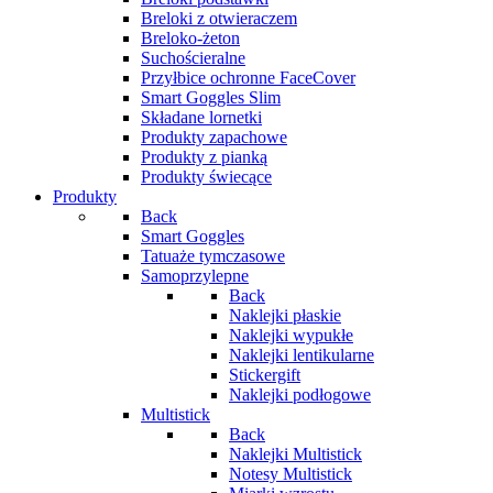
Breloki z otwieraczem
Breloko-żeton
Suchościeralne
Przyłbice ochronne FaceCover
Smart Goggles Slim
Składane lornetki
Produkty zapachowe
Produkty z pianką
Produkty świecące
Produkty
Back
Smart Goggles
Tatuaże tymczasowe
Samoprzylepne
Back
Naklejki płaskie
Naklejki wypukłe
Naklejki lentikularne
Stickergift
Naklejki podłogowe
Multistick
Back
Naklejki Multistick
Notesy Multistick