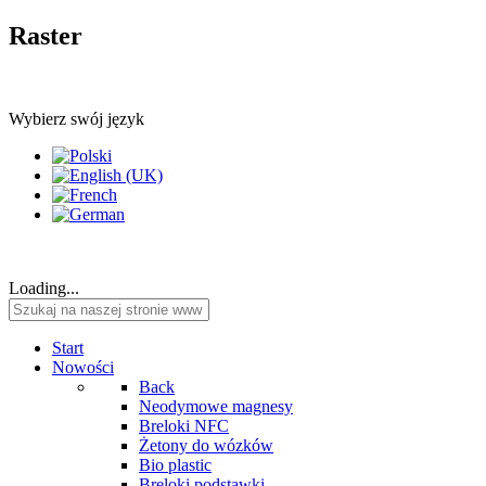
Raster
Wybierz swój język
Loading...
Start
Nowości
Back
Neodymowe magnesy
Breloki NFC
Żetony do wózków
Bio plastic
Breloki podstawki