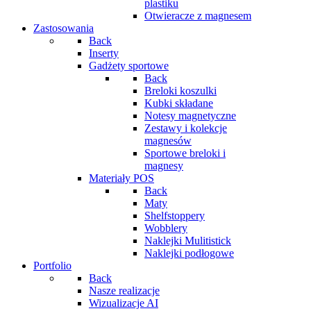
plastiku
Otwieracze z magnesem
Zastosowania
Back
Inserty
Gadżety sportowe
Back
Breloki koszulki
Kubki składane
Notesy magnetyczne
Zestawy i kolekcje
magnesów
Sportowe breloki i
magnesy
Materiały POS
Back
Maty
Shelfstoppery
Wobblery
Naklejki Mulitistick
Naklejki podłogowe
Portfolio
Back
Nasze realizacje
Wizualizacje AI