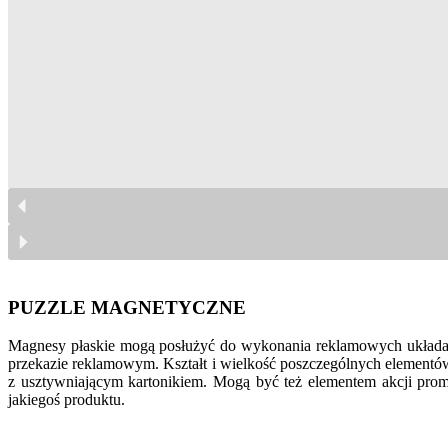
puzzle magnetyczne
puzzle magnetyczne
puzzle magnetyczne
puzzle magnetyczne
puzzle magnetyczne
puzzle magnetyczne
PUZZLE MAGNETYCZNE
Magnesy płaskie mogą posłużyć do wykonania reklamowych układane
przekazie reklamowym. Kształt i wielkość poszczególnych elementów
z usztywniającym kartonikiem. Mogą być też elementem akcji prom
jakiegoś produktu.