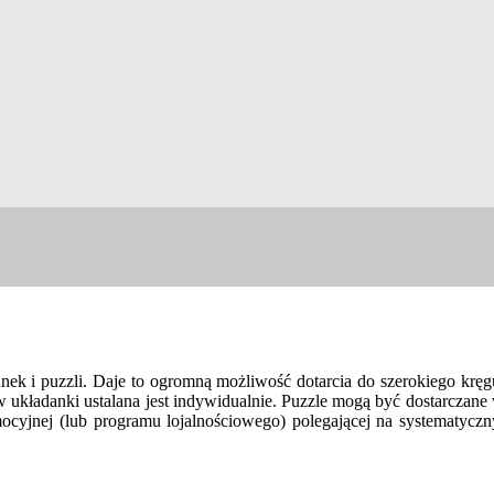
k i puzzli. Daje to ogromną możliwość dotarcia do szerokiego krę
 układanki ustalana jest indywidualnie. Puzzle mogą być dostarczan
ocyjnej (lub programu lojalnościowego) polegającej na systematycz