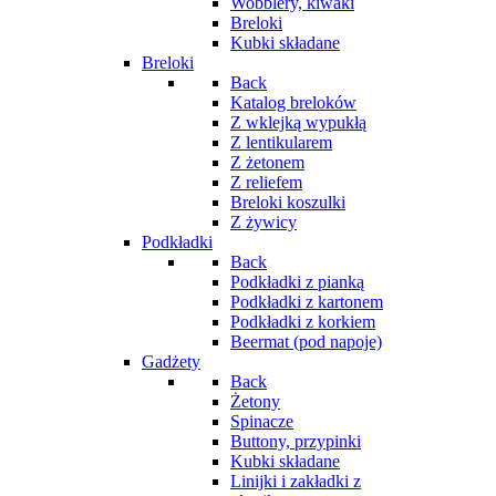
Wobblery, kiwaki
Breloki
Kubki składane
Breloki
Back
Katalog breloków
Z wklejką wypukłą
Z lentikularem
Z żetonem
Z reliefem
Breloki koszulki
Z żywicy
Podkładki
Back
Podkładki z pianką
Podkładki z kartonem
Podkładki z korkiem
Beermat (pod napoje)
Gadżety
Back
Żetony
Spinacze
Buttony, przypinki
Kubki składane
Linijki i zakładki z