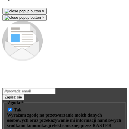
×
×
Zapisz się do newslettera
Jako pierwszy dowiesz się o nowościach i premierach nowych
produktów. Nie ominie Cię żadna okazja - wyjątkowe promocje
na nasze wyroby wysyłamy tylko subskrybentom.
Zapisz się
Zgoda
*
Tak
Wyrażam zgodę na przetwarzanie moich danych
osobowych oraz przekazywanie mi informacji handlowych
środkami komunikacji elektronicznej przez RASTER