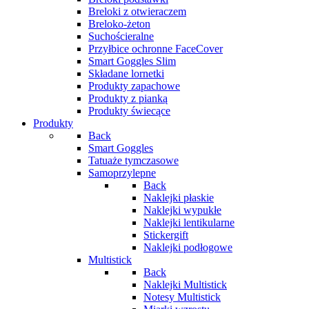
Breloki z otwieraczem
Breloko-żeton
Suchościeralne
Przyłbice ochronne FaceCover
Smart Goggles Slim
Składane lornetki
Produkty zapachowe
Produkty z pianką
Produkty świecące
Produkty
Back
Smart Goggles
Tatuaże tymczasowe
Samoprzylepne
Back
Naklejki płaskie
Naklejki wypukłe
Naklejki lentikularne
Stickergift
Naklejki podłogowe
Multistick
Back
Naklejki Multistick
Notesy Multistick