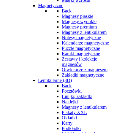
Miarki wzrostu
Magnetyczne
Back
Magnesy płaskie
Magnesy wypukłe
Magnesy premium
Magnesy z lentikularem
Notesy magnetyczne
Kalendarze magnetyczne
Puzzle magnetyczne
Ramki magnetyczne
Zestawy i kolekcje
magnesów
Otwieracze z magnesem
Zakładki magnetyczne
Lentikularne (3D)
Back
Pocztówki
Linijki, zakładki
Naklejki
Magnesy z lentikularem
Plakaty XXL
Okładki
Karty
Podkładki