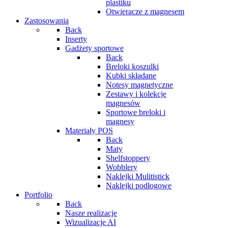
plastiku
Otwieracze z magnesem
Zastosowania
Back
Inserty
Gadżety sportowe
Back
Breloki koszulki
Kubki składane
Notesy magnetyczne
Zestawy i kolekcje
magnesów
Sportowe breloki i
magnesy
Materiały POS
Back
Maty
Shelfstoppery
Wobblery
Naklejki Mulitistick
Naklejki podłogowe
Portfolio
Back
Nasze realizacje
Wizualizacje AI