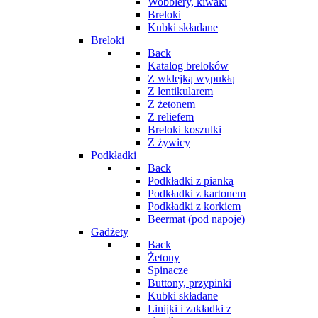
Wobblery, kiwaki
Breloki
Kubki składane
Breloki
Back
Katalog breloków
Z wklejką wypukłą
Z lentikularem
Z żetonem
Z reliefem
Breloki koszulki
Z żywicy
Podkładki
Back
Podkładki z pianką
Podkładki z kartonem
Podkładki z korkiem
Beermat (pod napoje)
Gadżety
Back
Żetony
Spinacze
Buttony, przypinki
Kubki składane
Linijki i zakładki z