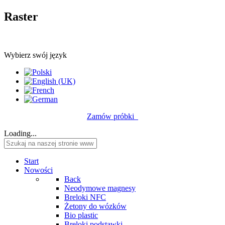
Raster
Wybierz swój język
Zamów próbki
Loading...
Start
Nowości
Back
Neodymowe magnesy
Breloki NFC
Żetony do wózków
Bio plastic
Breloki podstawki