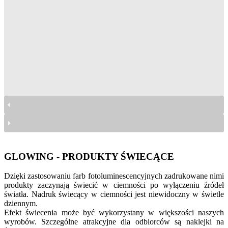
produkty świecące glowing
produkty świecące glowing
produkty świecące glowing
GLOWING - PRODUKTY ŚWIECĄCE
Dzięki zastosowaniu farb fotoluminescencyjnych zadrukowane nimi
produkty zaczynają świecić w ciemności po wyłączeniu źródeł
światła. Nadruk świecący w ciemności jest niewidoczny w świetle
dziennym.
Efekt świecenia może być wykorzystany w większości naszych
wyrobów. Szczególne atrakcyjne dla odbiorców są naklejki na