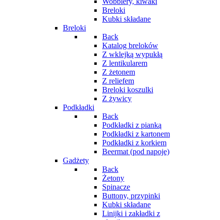
Wobblery, kiwaki
Breloki
Kubki składane
Breloki
Back
Katalog breloków
Z wklejką wypukłą
Z lentikularem
Z żetonem
Z reliefem
Breloki koszulki
Z żywicy
Podkładki
Back
Podkładki z pianką
Podkładki z kartonem
Podkładki z korkiem
Beermat (pod napoje)
Gadżety
Back
Żetony
Spinacze
Buttony, przypinki
Kubki składane
Linijki i zakładki z