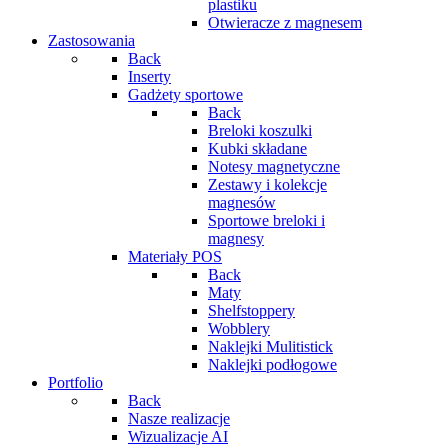
plastiku
Otwieracze z magnesem
Zastosowania
Back
Inserty
Gadżety sportowe
Back
Breloki koszulki
Kubki składane
Notesy magnetyczne
Zestawy i kolekcje
magnesów
Sportowe breloki i
magnesy
Materiały POS
Back
Maty
Shelfstoppery
Wobblery
Naklejki Mulitistick
Naklejki podłogowe
Portfolio
Back
Nasze realizacje
Wizualizacje AI