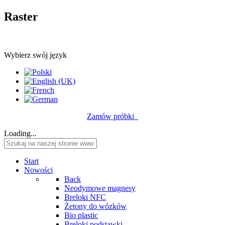
Raster
Wybierz swój język
Zamów próbki
Loading...
Start
Nowości
Back
Neodymowe magnesy
Breloki NFC
Żetony do wózków
Bio plastic
Breloki podstawki