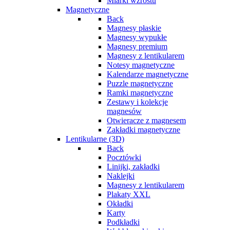
Miarki wzrostu
Magnetyczne
Back
Magnesy płaskie
Magnesy wypukłe
Magnesy premium
Magnesy z lentikularem
Notesy magnetyczne
Kalendarze magnetyczne
Puzzle magnetyczne
Ramki magnetyczne
Zestawy i kolekcje
magnesów
Otwieracze z magnesem
Zakładki magnetyczne
Lentikularne (3D)
Back
Pocztówki
Linijki, zakładki
Naklejki
Magnesy z lentikularem
Plakaty XXL
Okładki
Karty
Podkładki