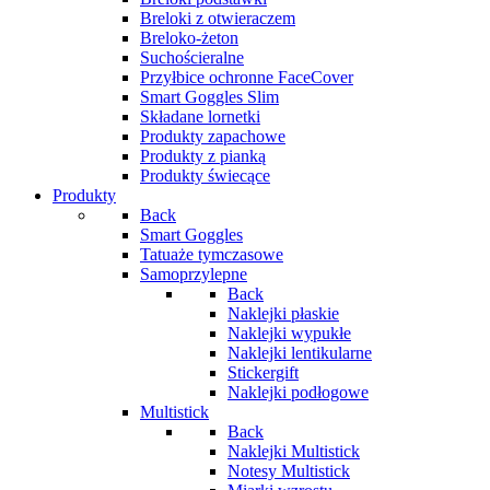
Breloki z otwieraczem
Breloko-żeton
Suchościeralne
Przyłbice ochronne FaceCover
Smart Goggles Slim
Składane lornetki
Produkty zapachowe
Produkty z pianką
Produkty świecące
Produkty
Back
Smart Goggles
Tatuaże tymczasowe
Samoprzylepne
Back
Naklejki płaskie
Naklejki wypukłe
Naklejki lentikularne
Stickergift
Naklejki podłogowe
Multistick
Back
Naklejki Multistick
Notesy Multistick