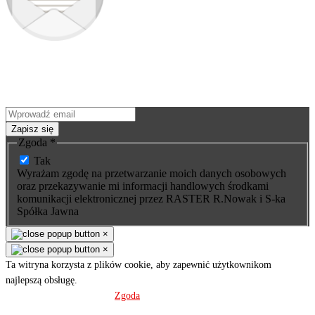
Zapisz się do newslettera
Jako pierwszy dowiesz się o nowościach i premierach nowych
produktów. Nie ominie Cię żadna okazja - wyjątkowe promocje na
nasze wyroby wysyłamy tylko subskrybentom.
Zapisz się
Zgoda
*
Tak
Wyrażam zgodę na przetwarzanie moich danych osobowych
oraz przekazywanie mi informacji handlowych środkami
komunikacji elektronicznej przez RASTER R.Nowak i S-ka
Spółka Jawna
×
×
Ta witryna korzysta z plików cookie, aby zapewnić użytkownikom
najlepszą obsługę.
Polityka prywatności
Zgoda