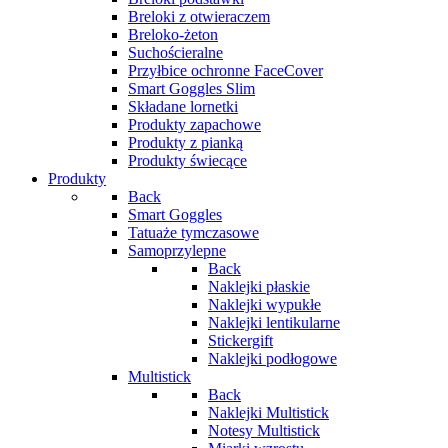
Breloki z otwieraczem
Breloko-żeton
Suchościeralne
Przyłbice ochronne FaceCover
Smart Goggles Slim
Składane lornetki
Produkty zapachowe
Produkty z pianką
Produkty świecące
Produkty
Back
Smart Goggles
Tatuaże tymczasowe
Samoprzylepne
Back
Naklejki płaskie
Naklejki wypukłe
Naklejki lentikularne
Stickergift
Naklejki podłogowe
Multistick
Back
Naklejki Multistick
Notesy Multistick