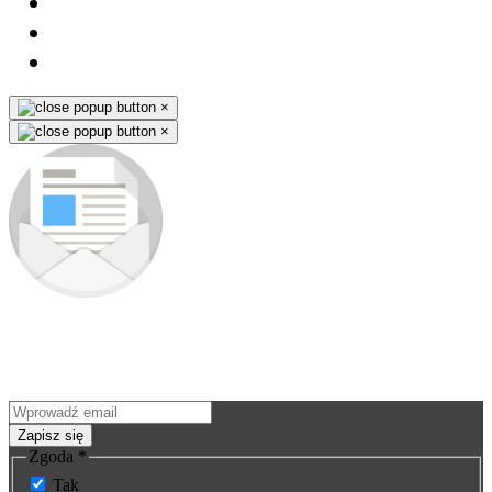
×
×
Zapisz się do newslettera
Jako pierwszy dowiesz się o nowościach i premierach nowych
produktów. Nie ominie Cię żadna okazja - wyjątkowe promocje na
nasze wyroby wysyłamy tylko subskrybentom.
Zapisz się
Zgoda
*
Tak