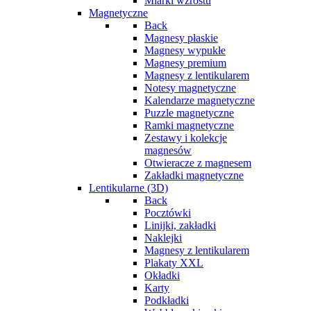
Miarki wzrostu
Magnetyczne
Back
Magnesy płaskie
Magnesy wypukłe
Magnesy premium
Magnesy z lentikularem
Notesy magnetyczne
Kalendarze magnetyczne
Puzzle magnetyczne
Ramki magnetyczne
Zestawy i kolekcje
magnesów
Otwieracze z magnesem
Zakładki magnetyczne
Lentikularne (3D)
Back
Pocztówki
Linijki, zakładki
Naklejki
Magnesy z lentikularem
Plakaty XXL
Okładki
Karty
Podkładki