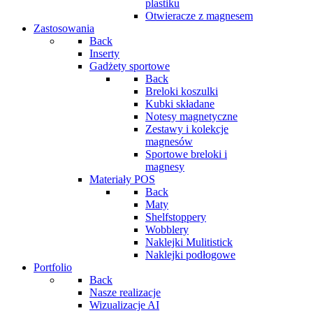
plastiku
Otwieracze z magnesem
Zastosowania
Back
Inserty
Gadżety sportowe
Back
Breloki koszulki
Kubki składane
Notesy magnetyczne
Zestawy i kolekcje
magnesów
Sportowe breloki i
magnesy
Materiały POS
Back
Maty
Shelfstoppery
Wobblery
Naklejki Mulitistick
Naklejki podłogowe
Portfolio
Back
Nasze realizacje
Wizualizacje AI