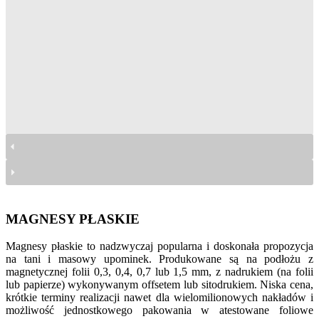
magnesy płaskie
magnesy płaskie
magnesy płaskie
magnesy płaskie
magnesy płaskie
magnesy płaskie
magnesy płaskie
magnesy płaskie
magnesy płaskie
MAGNESY PŁASKIE
Magnesy płaskie to nadzwyczaj popularna i doskonała propozycja
na tani i masowy upominek. Produkowane są na podłożu z
magnetycznej folii 0,3, 0,4, 0,7 lub 1,5 mm, z nadrukiem (na folii
lub papierze) wykonywanym offsetem lub sitodrukiem. Niska cena,
krótkie terminy realizacji nawet dla wielomilionowych nakładów i
możliwość jednostkowego pakowania w atestowane foliowe