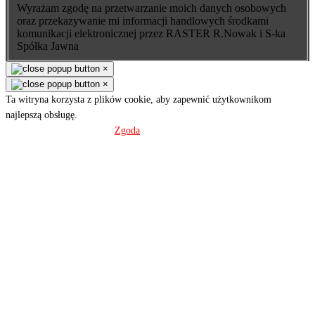
Wyrażam zgodę na przetwarzanie moich danych osobowych
oraz przekazywanie mi informacji handlowych środkami
komunikacji elektronicznej przez RASTER R.Nowak i S-ka
Spółka Jawna
×
×
Ta witryna korzysta z plików cookie, aby zapewnić użytkownikom
najlepszą obsługę.
Polityka prywatności
Zgoda