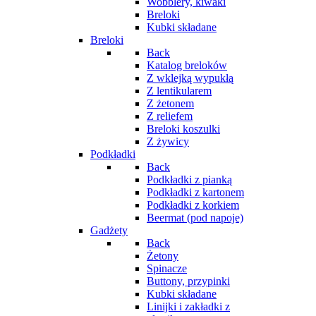
Wobblery, kiwaki
Breloki
Kubki składane
Breloki
Back
Katalog breloków
Z wklejką wypukłą
Z lentikularem
Z żetonem
Z reliefem
Breloki koszulki
Z żywicy
Podkładki
Back
Podkładki z pianką
Podkładki z kartonem
Podkładki z korkiem
Beermat (pod napoje)
Gadżety
Back
Żetony
Spinacze
Buttony, przypinki
Kubki składane
Linijki i zakładki z