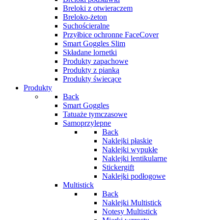
Breloki z otwieraczem
Breloko-żeton
Suchościeralne
Przyłbice ochronne FaceCover
Smart Goggles Slim
Składane lornetki
Produkty zapachowe
Produkty z pianką
Produkty świecące
Produkty
Back
Smart Goggles
Tatuaże tymczasowe
Samoprzylepne
Back
Naklejki płaskie
Naklejki wypukłe
Naklejki lentikularne
Stickergift
Naklejki podłogowe
Multistick
Back
Naklejki Multistick
Notesy Multistick