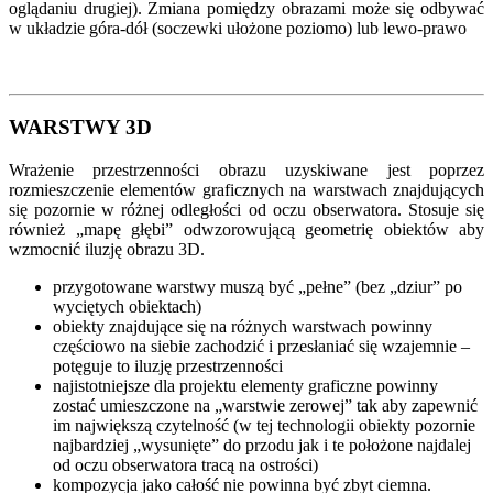
oglądaniu drugiej). Zmiana pomiędzy obrazami może się odbywać
w układzie góra-dół (soczewki ułożone poziomo) lub lewo-prawo
WARSTWY 3D
Wrażenie przestrzenności obrazu uzyskiwane jest poprzez
rozmieszczenie elementów graficznych na warstwach znajdujących
się pozornie w różnej odległości od oczu obserwatora. Stosuje się
również „mapę głębi” odwzorowującą geometrię obiektów aby
wzmocnić iluzję obrazu 3D.
przygotowane warstwy muszą być „pełne” (bez „dziur” po
wyciętych obiektach)
obiekty znajdujące się na różnych warstwach powinny
częściowo na siebie zachodzić i przesłaniać się wzajemnie –
potęguje to iluzję przestrzenności
najistotniejsze dla projektu elementy graficzne powinny
zostać umieszczone na „warstwie zerowej” tak aby zapewnić
im największą czytelność (w tej technologii obiekty pozornie
najbardziej „wysunięte” do przodu jak i te położone najdalej
od oczu obserwatora tracą na ostrości)
kompozycja jako całość nie powinna być zbyt ciemna.