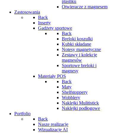
plastiku
Otwieracze z magnesem
Zastosowania
Back
Inserty
Gadżety sportowe
Back
Breloki koszulki
Kubki składane
Notesy magnetyczne
Zestawy i kolekcje
magnesów
Sportowe breloki i
magnesy
Materiały POS
Back
Maty
Shelfstoppery
Wobblery
Naklejki Mulitistick
Naklejki podłogowe
Portfolio
Back
Nasze realizacje
Wizualizacje AI