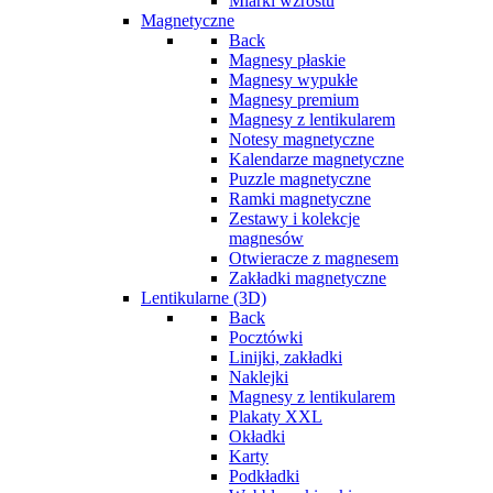
Miarki wzrostu
Magnetyczne
Back
Magnesy płaskie
Magnesy wypukłe
Magnesy premium
Magnesy z lentikularem
Notesy magnetyczne
Kalendarze magnetyczne
Puzzle magnetyczne
Ramki magnetyczne
Zestawy i kolekcje
magnesów
Otwieracze z magnesem
Zakładki magnetyczne
Lentikularne (3D)
Back
Pocztówki
Linijki, zakładki
Naklejki
Magnesy z lentikularem
Plakaty XXL
Okładki
Karty
Podkładki