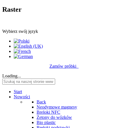
Raster
Wybierz swój język
Zamów próbki
Loading...
Start
Nowości
Back
Neodymowe magnesy
Breloki NFC
Żetony do wózków
Bio plastic
Breloki podstawki