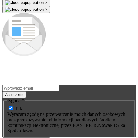
×
×
Zapisz się do newslettera
Jako pierwszy dowiesz się o nowościach i premierach nowych
produktów. Nie ominie Cię żadna okazja - wyjątkowe promocje na
nasze wyroby wysyłamy tylko subskrybentom.
Zapisz się
Zgoda
*
Tak
Wyrażam zgodę na przetwarzanie moich danych osobowych
oraz przekazywanie mi informacji handlowych środkami
komunikacji elektronicznej przez RASTER R.Nowak i S-ka
Spółka Jawna