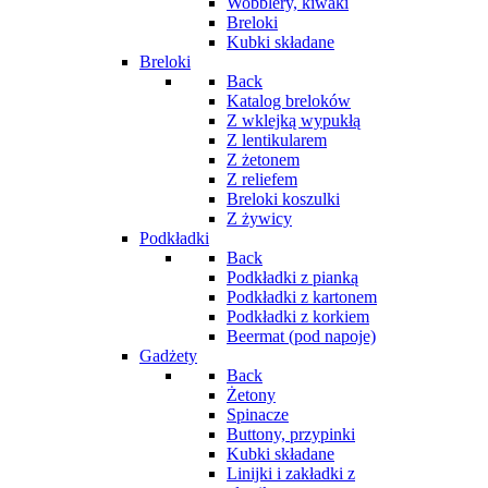
Wobblery, kiwaki
Breloki
Kubki składane
Breloki
Back
Katalog breloków
Z wklejką wypukłą
Z lentikularem
Z żetonem
Z reliefem
Breloki koszulki
Z żywicy
Podkładki
Back
Podkładki z pianką
Podkładki z kartonem
Podkładki z korkiem
Beermat (pod napoje)
Gadżety
Back
Żetony
Spinacze
Buttony, przypinki
Kubki składane
Linijki i zakładki z