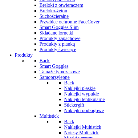
Breloki z otwieraczem
Breloko-żeton
Suchościeralne
Przyłbice ochronne FaceCover
Smart Goggles Slim
Składane lornetki
Produkty zapachowe
Produkty z pianką
Produkty świecące
Produkty
Back
Smart Goggles
Tatuaże tymczasowe
Samoprzylepne
Back
Naklejki płaskie
Naklejki wypukłe
Naklejki lentikularne
Stickergift
Naklejki podłogowe
Multistick
Back
Naklejki Multistick
Notesy Multistick