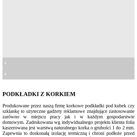
podkładki z korkiem
podkładki z korkiem
podkładki z korkiem
podkładki z korkiem
PODKŁADKI Z KORKIEM
Produkowane przez naszą firmę korkowe podkładki pod kubek czy
szklankę to użyteczne gadżety reklamowe znajdujące zastosowanie
zarówno w miejscu pracy jak i w każdym gospodarstwie
domowym. Zadrukowana wg indywidualnego projektu klienta folia
kaszerowana jest warstwą naturalnego korka o grubości 1 do 2 mm.
Zapewnia to doskonałą izolację termiczną i chroni podłoże przed