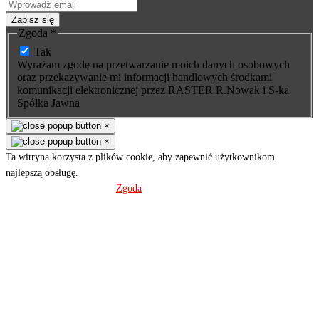
Zapisz się
Zgoda
*
Tak
Wyrażam zgodę na przetwarzanie moich danych osobowych
oraz przekazywanie mi informacji handlowych środkami
komunikacji elektronicznej przez RASTER R.Nowak i S-ka
Spółka Jawna
×
×
Ta witryna korzysta z plików cookie, aby zapewnić użytkownikom
najlepszą obsługę.
Polityka prywatności
Zgoda