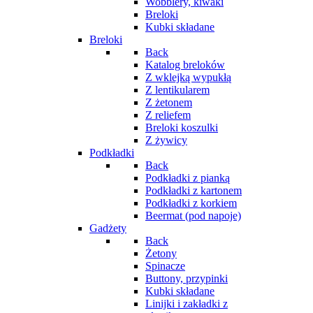
Wobblery, kiwaki
Breloki
Kubki składane
Breloki
Back
Katalog breloków
Z wklejką wypukłą
Z lentikularem
Z żetonem
Z reliefem
Breloki koszulki
Z żywicy
Podkładki
Back
Podkładki z pianką
Podkładki z kartonem
Podkładki z korkiem
Beermat (pod napoje)
Gadżety
Back
Żetony
Spinacze
Buttony, przypinki
Kubki składane
Linijki i zakładki z