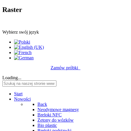
Raster
Wybierz swój język
Zamów próbki
Loading...
Start
Nowości
Back
Neodymowe magnesy
Breloki NFC
Żetony do wózków
Bio plastic
Breloki podstawki