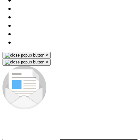
×
×
Zapisz się do newslettera
Jako pierwszy dowiesz się o nowościach i premierach nowych
produktów. Nie ominie Cię żadna okazja - wyjątkowe promocje na
nasze wyroby wysyłamy tylko subskrybentom.