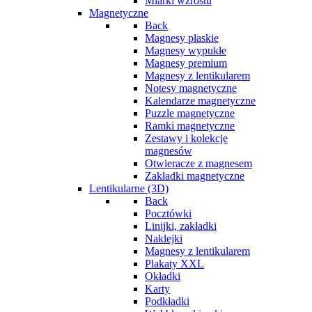
Miarki wzrostu
Magnetyczne
Back
Magnesy płaskie
Magnesy wypukłe
Magnesy premium
Magnesy z lentikularem
Notesy magnetyczne
Kalendarze magnetyczne
Puzzle magnetyczne
Ramki magnetyczne
Zestawy i kolekcje
magnesów
Otwieracze z magnesem
Zakładki magnetyczne
Lentikularne (3D)
Back
Pocztówki
Linijki, zakładki
Naklejki
Magnesy z lentikularem
Plakaty XXL
Okładki
Karty
Podkładki