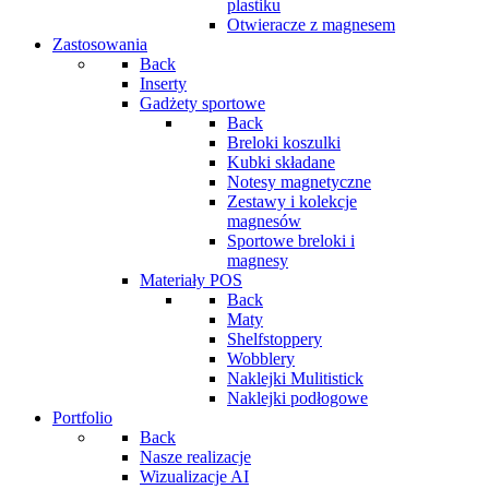
plastiku
Otwieracze z magnesem
Zastosowania
Back
Inserty
Gadżety sportowe
Back
Breloki koszulki
Kubki składane
Notesy magnetyczne
Zestawy i kolekcje
magnesów
Sportowe breloki i
magnesy
Materiały POS
Back
Maty
Shelfstoppery
Wobblery
Naklejki Mulitistick
Naklejki podłogowe
Portfolio
Back
Nasze realizacje
Wizualizacje AI