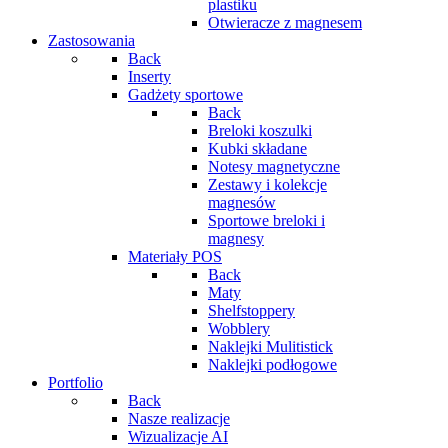
plastiku
Otwieracze z magnesem
Zastosowania
Back
Inserty
Gadżety sportowe
Back
Breloki koszulki
Kubki składane
Notesy magnetyczne
Zestawy i kolekcje
magnesów
Sportowe breloki i
magnesy
Materiały POS
Back
Maty
Shelfstoppery
Wobblery
Naklejki Mulitistick
Naklejki podłogowe
Portfolio
Back
Nasze realizacje
Wizualizacje AI