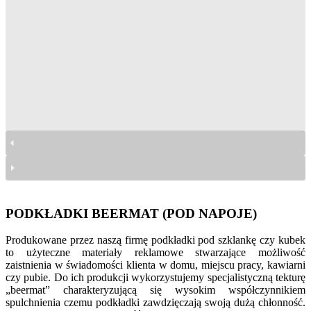
podkładki beermat
podkładki beermat
podkładki beermat
podkładki beermat
PODKŁADKI BEERMAT (POD NAPOJE)
Produkowane przez naszą firmę podkładki pod szklankę czy kubek
to użyteczne materiały reklamowe stwarzające możliwość
zaistnienia w świadomości klienta w domu, miejscu pracy, kawiarni
czy pubie. Do ich produkcji wykorzystujemy specjalistyczną tekturę
„beermat” charakteryzującą się wysokim współczynnikiem
spulchnienia czemu podkładki zawdzięczają swoją dużą chłonność.