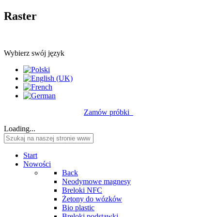
Raster
Wybierz swój język
Zamów próbki
Loading...
Start
Nowości
Back
Neodymowe magnesy
Breloki NFC
Żetony do wózków
Bio plastic
Breloki podstawki