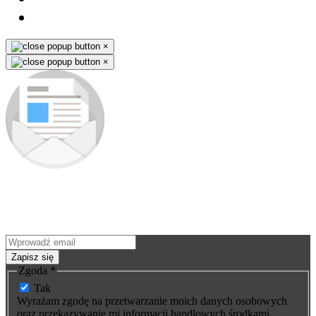
×
×
Zapisz się do newslettera
Jako pierwszy dowiesz się o nowościach i premierach nowych
produktów. Nie ominie Cię żadna okazja - wyjątkowe promocje na
nasze wyroby wysyłamy tylko subskrybentom.
Zapisz się
Zgoda
*
Tak
Wyrażam zgodę na przetwarzanie moich danych osobowych
oraz przekazywanie mi informacji handlowych środkami