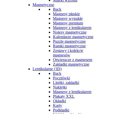
Miarki wzrostu
Magnetyczne
Back
Magnesy płaskie
Magnesy wypukłe
Magnesy premium
Magnesy z lentikularem
Notesy magnetyczne
Kalendarze magnetyczne
Puzzle magnetyczne
Ramki magnetyczne
Zestawy i kolekcje
magnesów
Otwieracze z magnesem
Zakładki magnetyczne
Lentikularne (3D)
Back
Pocztówki
Linijki, zakładki
Naklejki
Magnesy z lentikularem
Plakaty XXL
Okładki
Karty
Podkładki