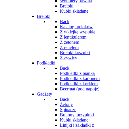
Wobblery, kiwaki
Breloki
Kubki składane
Breloki
Back
Katalog breloków
Z wklejką wypukłą
Z lentikularem
Z żetonem
Z reliefem
Breloki koszulki
Z żywicy
Podkładki
Back
Podkładki z pianką
Podkładki z kartonem
Podkładki z korkiem
Beermat (pod napoje)
Gadżety
Back
Żetony
Spinacze
Buttony, przypinki
Kubki składane
Linijki i zakładki z