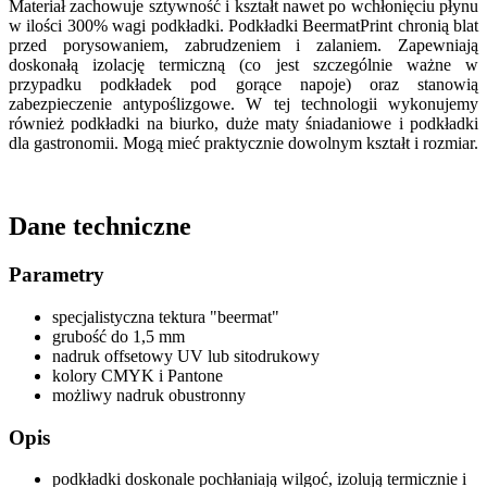
Materiał zachowuje sztywność i kształt nawet po wchłonięciu płynu
w ilości 300% wagi podkładki. Podkładki BeermatPrint chronią blat
przed porysowaniem, zabrudzeniem i zalaniem. Zapewniają
doskonałą izolację termiczną (co jest szczególnie ważne w
przypadku podkładek pod gorące napoje) oraz stanowią
zabezpieczenie antypoślizgowe. W tej technologii wykonujemy
również podkładki na biurko, duże maty śniadaniowe i podkładki
dla gastronomii. Mogą mieć praktycznie dowolnym kształt i rozmiar.
Dane techniczne
Parametry
specjalistyczna tektura "beermat"
grubość do 1,5 mm
nadruk offsetowy UV lub sitodrukowy
kolory CMYK i Pantone
możliwy nadruk obustronny
Opis
podkładki doskonale pochłaniają wilgoć, izolują termicznie i