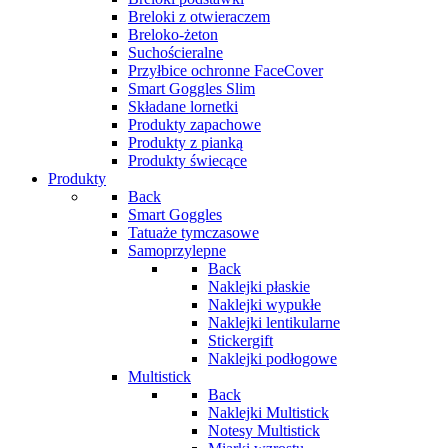
Breloki z otwieraczem
Breloko-żeton
Suchościeralne
Przyłbice ochronne FaceCover
Smart Goggles Slim
Składane lornetki
Produkty zapachowe
Produkty z pianką
Produkty świecące
Produkty
Back
Smart Goggles
Tatuaże tymczasowe
Samoprzylepne
Back
Naklejki płaskie
Naklejki wypukłe
Naklejki lentikularne
Stickergift
Naklejki podłogowe
Multistick
Back
Naklejki Multistick
Notesy Multistick