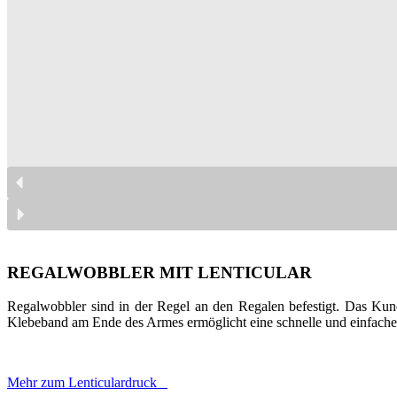
wobblery kiwaki lenikularne
wobblery kiwaki lenikularne
wobblery kiwaki lenikularne
wobblery kiwaki lenikularne
wobblery kiwaki lenikularne
wobblery kiwaki lenikularne
REGALWOBBLER MIT LENTICULAR
Regalwobbler sind in der Regel an den Regalen befestigt. Das Kunde
Klebeband am Ende des Armes ermöglicht eine schnelle und einfache
Mehr zum Lenticulardruck