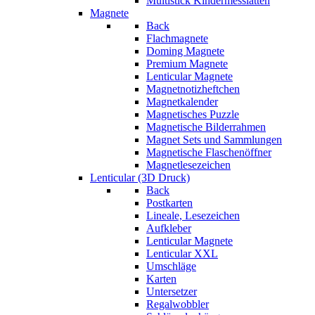
Multistick Kindermesslatten
Magnete
Back
Flachmagnete
Doming Magnete
Premium Magnete
Lenticular Magnete
Magnetnotizheftchen
Magnetkalender
Magnetisches Puzzle
Magnetische Bilderrahmen
Magnet Sets und Sammlungen
Magnetische Flaschenöffner
Magnetlesezeichen
Lenticular (3D Druck)
Back
Postkarten
Lineale, Lesezeichen
Aufkleber
Lenticular Magnete
Lenticular XXL
Umschläge
Karten
Untersetzer
Regalwobbler