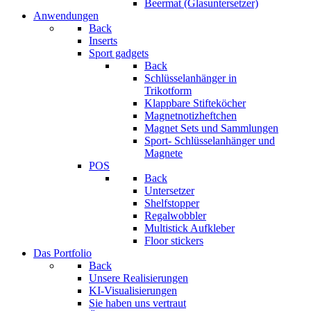
Beermat (Glasuntersetzer)
Anwendungen
Back
Inserts
Sport gadgets
Back
Schlüsselanhänger in
Trikotform
Klappbare Stifteköcher
Magnetnotizheftchen
Magnet Sets und Sammlungen
Sport- Schlüsselanhänger und
Magnete
POS
Back
Untersetzer
Shelfstopper
Regalwobbler
Multistick Aufkleber
Floor stickers
Das Portfolio
Back
Unsere Realisierungen
KI-Visualisierungen
Sie haben uns vertraut