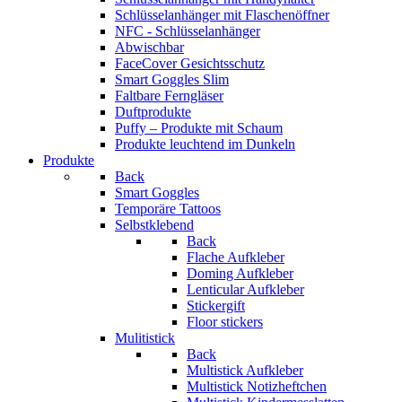
Schlüsselanhänger mit Flaschenöffner
NFC - Schlüsselanhänger
Abwischbar
FaceCover Gesichtsschutz
Smart Goggles Slim
Faltbare Ferngläser
Duftprodukte
Puffy – Produkte mit Schaum
Produkte leuchtend im Dunkeln
Produkte
Back
Smart Goggles
Temporäre Tattoos
Selbstklebend
Back
Flache Aufkleber
Doming Aufkleber
Lenticular Aufkleber
Stickergift
Floor stickers
Mulitistick
Back
Multistick Aufkleber
Multistick Notizheftchen